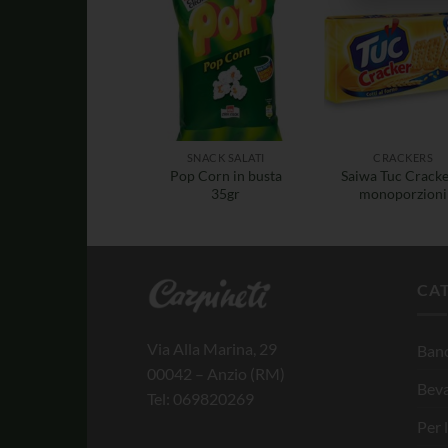
SNACK SALATI
CRACKERS
Pop Corn in busta
Saiwa Tuc Cracke
35gr
monoporzioni
CA
Via Alla Marina, 29
Banc
00042 – Anzio (RM)
Bev
Tel: 069820269
Per 