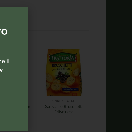
ro
ne il
a:
SNACK SALATI
SNACK SALATI
 Mare Patè Olive
San Carlo Bruschetti
Nere
Olive nere