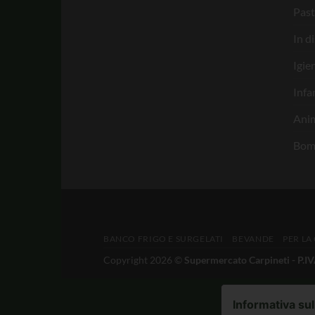
Past
In d
Igie
Infa
Anim
Bom
BANCO FRIGO E SURGELATI
BEVANDE
PER LA
Copyright 2026 ©
Supermercato Carpineti - P.
Informativa sul