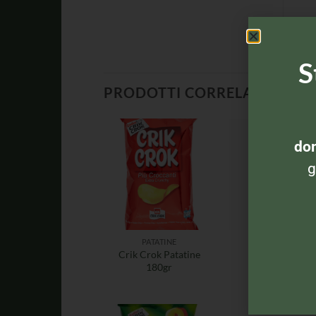
S
PRODOTTI CORRELATI
dom
g
PATATINE
PATATINE
Crik Crok Patatine
Pringles Origin
180gr
165gr