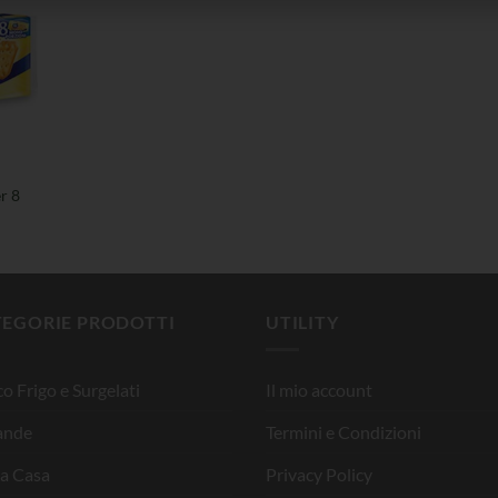
r 8
TEGORIE PRODOTTI
UTILITY
o Frigo e Surgelati
Il mio account
ande
Termini e Condizioni
la Casa
Privacy Policy