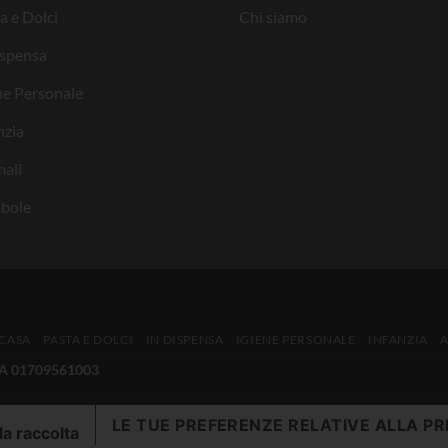
a e Dolci
Chi siamo
ispensa
ne Personale
nzia
ali
bole
 CASA
PASTA E DOLCI
IN DISPENSA
IGIENE PERSONALE
INFANZIA
IVA 01709561003
LE TUE PREFERENZE RELATIVE ALLA PR
la raccolta