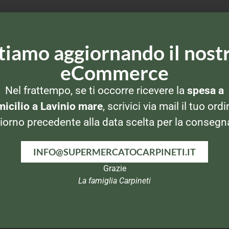
tiamo aggiornando il nost
eCommerce
Nel frattempo, se ti occorre ricevere la
spesa a
icilio a Lavinio mare
, scrivici via mail il tuo ordi
iorno precedente alla data scelta per la consegn
INFO@SUPERMERCATOCARPINETI.IT
Grazie
CRACKERS
PATATINE
La famiglia Carpineti
al
Crik Crok Patatine
Rio
Saiwa Tuc
80gr