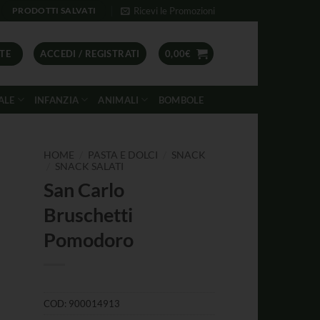
Ricevi le Promozioni
PRODOTTI SALVATI
TE
ACCEDI / REGISTRATI
0,00
€
ALE
INFANZIA
ANIMALI
BOMBOLE
/
/
HOME
PASTA E DOLCI
SNACK
/
SNACK SALATI
San Carlo
Bruschetti
Pomodoro
COD:
900014913