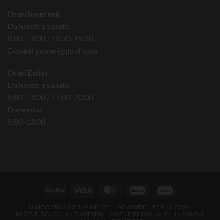
Orari Invernali
Da lunedì a sabato
8:00-13:00 / 16:30-19:30
Giovedì pomeriggio chiuso
Orari Estivi
Da lunedì a sabato
8:00-13:00 / 17:00-20:00
Domenica
8:00-13:00
BANCO FRIGO E SURGELATI
BEVANDE
PER LA CASA
PASTA E DOLCI
IN DISPENSA
IGIENE PERSONALE
INFANZIA