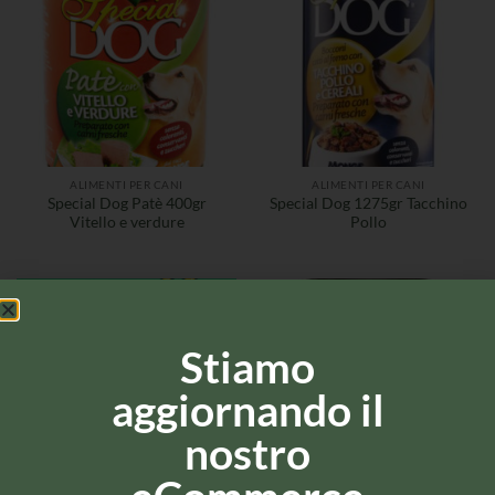
ALIMENTI PER CANI
ALIMENTI PER CANI
Special Dog Patè 400gr
Special Dog 1275gr Tacchino
Vitello e verdure
Pollo
Stiamo
aggiornando il
nostro