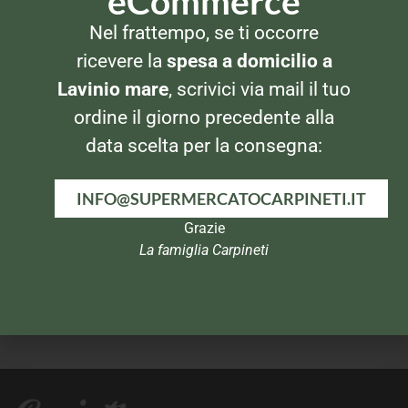
eCommerce
ACCESSORI
ALIMENTI PER CANI
Nel frattempo, se ti occorre
Friendly Pet Pad – 10
Pedigree Pollo 400gr
tappetini per animali
ricevere la
spesa a domicilio a
Lavinio mare
, scrivici via mail il tuo
ordine il giorno precedente alla
data scelta per la consegna:
INFO@SUPERMERCATOCARPINETI.IT
Grazie
La famiglia Carpineti
ALIMENTI PER CANI
ALIMENTI PER CANI
Special Dog Patè 400gr
Cesar Pollo e verdure 150gr
Pollo e Coniglio