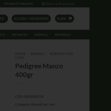
Ricevi le Promozioni
PRODOTTI SALVATI
TE
ACCEDI / REGISTRATI
0,00
€
ALE
INFANZIA
ANIMALI
BOMBOLE
/
/
HOME
ANIMALI
ALIMENTI PER
CANI
Pedigree Manzo
400gr
COD:
0000000034
Categoria:
Alimenti per cani