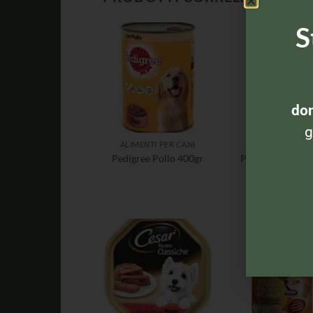
S
dom
g
ALIMENTI PER CANI
ACCESSORI
Pedigree Pollo 400gr
Pedigree Dentas