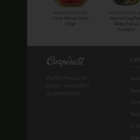
ALIMENTI PER CANI
ALIMENTI PER CA
Cesar Manzo Pollo
Special Dog Pa
150gr
400gr Pollo e
Coniglio
CA
Via Alla Marina, 29
Banc
00042 – Anzio (RM)
Bev
Tel: 069820269
Per 
Past
In d
Igie