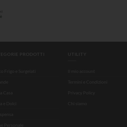
NI
tè
TEGORIE PRODOTTI
UTILITY
o Frigo e Surgelati
Il mio account
ande
Termini e Condizioni
la Casa
Privacy Policy
a e Dolci
Chi siamo
ispensa
ne Personale