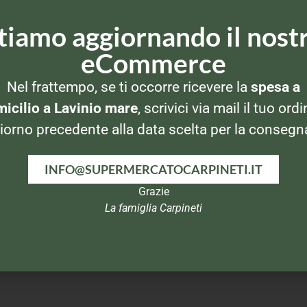
tiamo aggiornando il nost
eCommerce
Nel frattempo, se ti occorre ricevere la
spesa a
icilio a Lavinio mare
, scrivici via mail il tuo ordi
iorno precedente alla data scelta per la consegn
ALIMENTI PER CANI
ALIMENTI PER CANI
AL
Special Dog 1275gr
Special Dog Patè
Cesa
tix
Tacchino Pollo
400gr Vitello e
INFO@SUPERMERCATOCARPINETI.IT
verdure
Grazie
La famiglia Carpineti