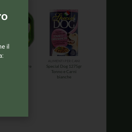
ro
ne il
a:
IMENTI PER CANI
ALIMENTI PER CANI
r Pollo e verdure
Special Dog 1275gr
150gr
Tonno e Carni
bianche