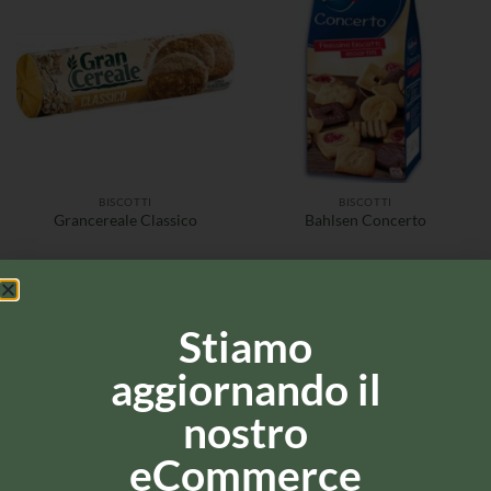
BISCOTTI
BISCOTTI
Grancereale Classico
Bahlsen Concerto
Stiamo
aggiornando il
nostro
eCommerce