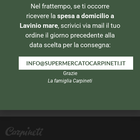
Nel frattempo, se ti occorre
BISCOTTI
BISCOTTI
Mulino Bianco Rigoli
Gocciole Extra Dark
ricevere la
spesa a domicilio a
Lavinio mare
, scrivici via mail il tuo
ordine il giorno precedente alla
data scelta per la consegna:
INFO@SUPERMERCATOCARPINETI.IT
Grazie
La famiglia Carpineti
BISCOTTI
BISCOTTI
Grancereale Frutta e Fibra
Grancereale Cioccolato