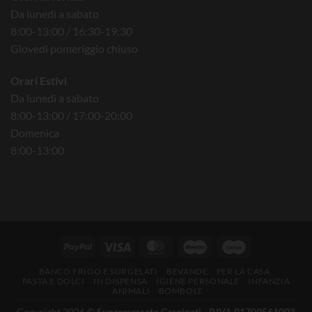
Da lunedì a sabato
8:00-13:00 / 16:30-19:30
Giovedì pomeriggio chiuso
Orari Estivi
Da lunedì a sabato
8:00-13:00 / 17:00-20:00
Domenica
8:00-13:00
BANCO FRIGO E SURGELATI
BEVANDE
PER LA CASA
PASTA E DOLCI
IN DISPENSA
IGIENE PERSONALE
INFANZIA
ANIMALI
BOMBOLE
Copyright 2026 ©
Supermercato Carpineti - P.IVA 01709561003