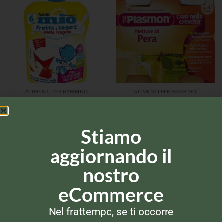
ALIMENTI PER BAMBINO
ALIMENTI PER BAMBINO
Plasmon Nettare di Pera
Mio Frutta e Yogurt
4x125ml
Stiamo
aggiornando il
nostro
eCommerce
Nel frattempo, se ti occorre