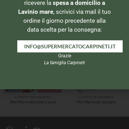
ricevere la
spesa a domicilio a
Lavinio mare
, scrivici via mail il tuo
ALIMENTI PER BAMBINO
ALIMENTI PER BAMBINO
Plasmon Yogurt alla banana
Nestlè Mio Olio Extra
ordine il giorno precedente alla
2x120gr
vergine d’oliva Vitaminizzato
data scelta per la consegna:
INFO@SUPERMERCATOCARPINETI.IT
Grazie
La famiglia Carpineti
ALIMENTI PER BAMBINO
ALIMENTI PER BAMBINO
Mio Merenda Latte Cacao
Mio Merenda Vaniglia