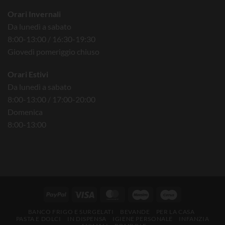
Orari Invernali
Da lunedì a sabato
8:00-13:00 / 16:30-19:30
Giovedì pomeriggio chiuso
Orari Estivi
Da lunedì a sabato
8:00-13:00 / 17:00-20:00
Domenica
8:00-13:00
BANCO FRIGO E SURGELATI
BEVANDE
PER LA CASA
PASTA E DOLCI
IN DISPENSA
IGIENE PERSONALE
INFANZIA