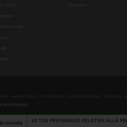
a e Dolci
Chi siamo
ispensa
ne Personale
nzia
ali
bole
 CASA
PASTA E DOLCI
IN DISPENSA
IGIENE PERSONALE
INFANZIA
IVA 01709561003
LE TUE PREFERENZE RELATIVE ALLA PR
la raccolta