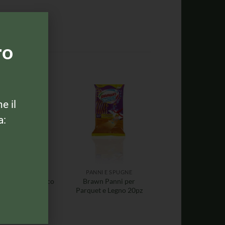
ro
ne il
a:
PANNI E SPUGNE
PANNI E SPUGNE
tex Panno Magico
Brawn Panni per
per Assorbente
Parquet e Legno 20pz