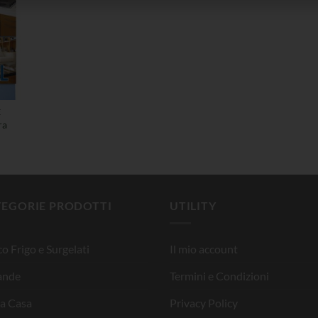
E
ra
TEGORIE PRODOTTI
UTILITY
o Frigo e Surgelati
Il mio account
ande
Termini e Condizioni
la Casa
Privacy Policy