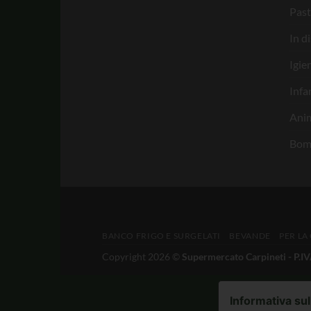
Past
In d
Igie
Infa
Anim
Bom
BANCO FRIGO E SURGELATI
BEVANDE
PER LA
Copyright 2026 ©
Supermercato Carpineti - P.
Informativa sul