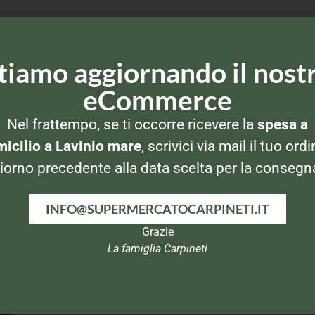
tiamo aggiornando il nost
eCommerce
Nel frattempo, se ti occorre ricevere la
spesa a
icilio a Lavinio mare
, scrivici via mail il tuo ordi
iorno precedente alla data scelta per la consegn
INFO@SUPERMERCATOCARPINETI.IT
Grazie
E
PANNI E SPUGNE
PANNI E SPUGNE
La famiglia Carpineti
XL +
Wet
Pulitex Pavimenti 1pz
Vileda Lavasciuga 3pz
Su