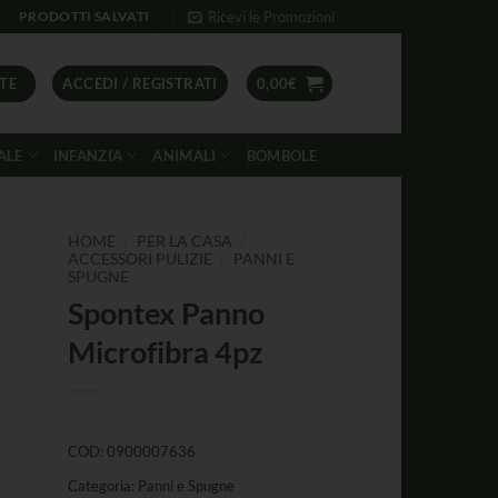
Ricevi le Promozioni
PRODOTTI SALVATI
TE
ACCEDI / REGISTRATI
0,00
€
ALE
INFANZIA
ANIMALI
BOMBOLE
/
/
HOME
PER LA CASA
/
ACCESSORI PULIZIE
PANNI E
SPUGNE
Spontex Panno
Microfibra 4pz
COD:
0900007636
Categoria:
Panni e Spugne