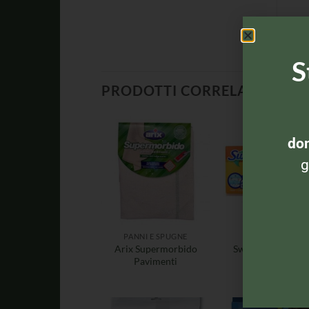
S
PRODOTTI CORRELATI
dom
g
PANNI E SPUGNE
PANNI E SPUGN
Arix Supermorbido
Swiffer Duster X
Pavimenti
2 panni