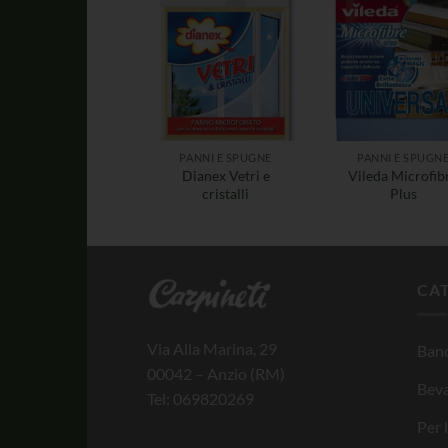
PANNI E SPUGNE
PANNI E SPUGN
Dianex Vetri e
Vileda Microfib
cristalli
Plus
CA
Via Alla Marina, 29
Banc
00042 – Anzio (RM)
Bev
Tel: 069820269
Per 