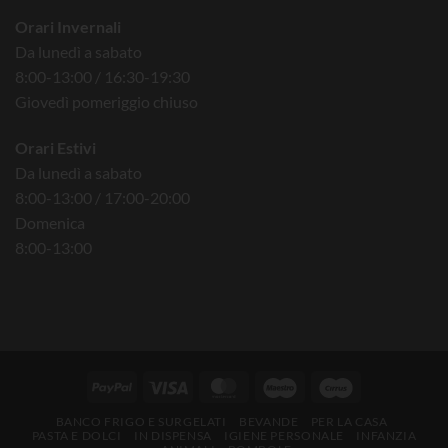
Orari Invernali
Da lunedì a sabato
8:00-13:00 / 16:30-19:30
Giovedì pomeriggio chiuso
Orari Estivi
Da lunedì a sabato
8:00-13:00 / 17:00-20:00
Domenica
8:00-13:00
BANCO FRIGO E SURGELATI
BEVANDE
PER LA CASA
PASTA E DOLCI
IN DISPENSA
IGIENE PERSONALE
INFANZIA