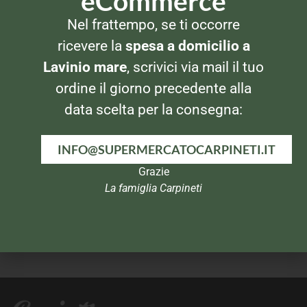
eCommerce
Nel frattempo, se ti occorre
PANNI E SPUGNE
PANNI E SPUGNE
Dianex Vetri e cristalli
Dianex Tuttofare 3pz
ricevere la
spesa a domicilio a
Lavinio mare
, scrivici via mail il tuo
ordine il giorno precedente alla
data scelta per la consegna:
INFO@SUPERMERCATOCARPINETI.IT
Grazie
La famiglia Carpineti
PANNI E SPUGNE
PANNI E SPUGNE
Wettex Panno Magico Super
Vileda Glitzi Plus 3pz
Assorbente