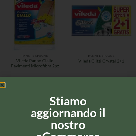
PANNI E SPUGNE
PANNI E SPUGNE
Vileda Panno Giallo
Vileda Glitzi Crystal 2+1
Pavimenti Microfibra 2pz
Stiamo
aggiornando il
nostro