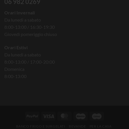
06 982 0269
Orari Invernali
Da lunedì a sabato
8:00-13:00 / 16:30-19:30
Giovedì pomeriggio chiuso
Orari Estivi
Da lunedì a sabato
8:00-13:00 / 17:00-20:00
Domenica
8:00-13:00
BANCO FRIGO E SURGELATI
BEVANDE
PER LA CASA