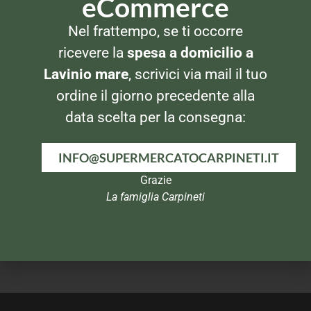
eCommerce
SPUMANTI PROSECCHI CHAMPAGNE
SPUMANTI PROSECCHI CHAMPAGNE
Nel frattempo, se ti occorre
San Venanzio Prosecco
Jejo Prosecco Superiore
Superiore Brut
ricevere la
spesa a domicilio a
Lavinio mare
, scrivici via mail il tuo
ordine il giorno precedente alla
data scelta per la consegna:
INFO@SUPERMERCATOCARPINETI.IT
Grazie
La famiglia Carpineti
SPUMANTI PROSECCHI CHAMPAGNE
SPUMANTI PROSECCHI CHAMPAGNE
Spumant Gancia Gran Reale
Canella Bellini
Dolce