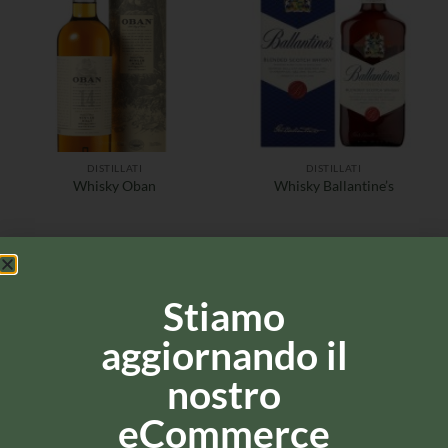
DISTILLATI
DISTILLATI
Whisky Oban
Whisky Ballantine’s
Stiamo
aggiornando il
nostro
eCommerce