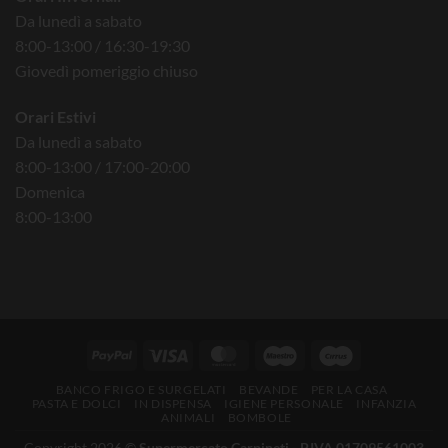
Da lunedì a sabato
8:00-13:00 / 16:30-19:30
Giovedì pomeriggio chiuso
Orari Estivi
Da lunedì a sabato
8:00-13:00 / 17:00-20:00
Domenica
8:00-13:00
BANCO FRIGO E SURGELATI
BEVANDE
PER LA CASA
PASTA E DOLCI
IN DISPENSA
IGIENE PERSONALE
INFANZIA
ANIMALI
BOMBOLE
Copyright 2026 ©
Supermercato Carpineti - P.IVA 01709561003