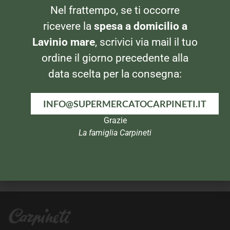
DISTILLATI
DISTILLATI
Nel frattempo, se ti occorre
Whisky Old Griffin
Whisky Talisker 70cl
ricevere la
spesa a domicilio a
Lavinio mare
, scrivici via mail il tuo
ordine il giorno precedente alla
data scelta per la consegna:
INFO@SUPERMERCATOCARPINETI.IT
Grazie
La famiglia Carpineti
DISTILLATI
DISTILLATI
Ron Havana Club Anejo 7
Ron Pampero Especial
anos