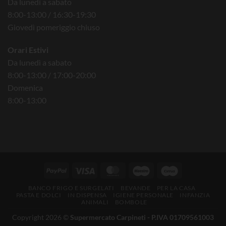
Da lunedì a sabato
8:00-13:00 / 16:30-19:30
Giovedì pomeriggio chiuso
Orari Estivi
Da lunedì a sabato
8:00-13:00 / 17:00-20:00
Domenica
8:00-13:00
BANCO FRIGO E SURGELATI
BEVANDE
PER LA CASA
PASTA E DOLCI
IN DISPENSA
IGIENE PERSONALE
INFANZIA
ANIMALI
BOMBOLE
Copyright 2026 ©
Supermercato Carpineti - P.IVA 01709561003