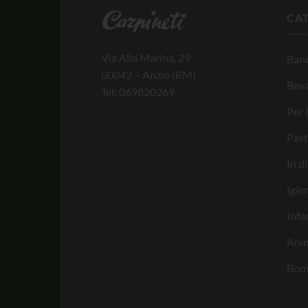
CA
Via Alla Marina, 29
Banc
00042 – Anzio (RM)
Bev
Tel: 069820269
Per 
Past
In d
Igie
Infa
Anim
Bom