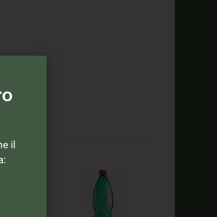
ro
ne il
a: