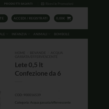
Ricevi le Promozioni
PRODOTTI SALVATI
TE
ACCEDI / REGISTRATI
0,00
€
ALE
INFANZIA
ANIMALI
BOMBOLE
/
/
HOME
BEVANDE
ACQUA
GASSATA/EFFERVESCENTE
Lete 0,5 lt
Confezione da 6
COD:
900016539
Categoria:
Acqua gassata/effervescente