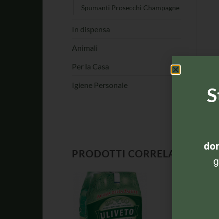
Spumanti Prosecchi Champagne
In dispensa
Animali
Per la Casa
Igiene Personale
S
dom
PRODOTTI CORRELATI
g