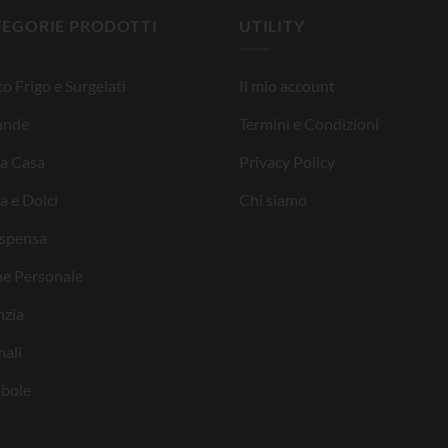
TEGORIE PRODOTTI
UTILITY
o Frigo e Surgelati
Il mio account
ande
Termini e Condizioni
la Casa
Privacy Policy
a e Dolci
Chi siamo
ispensa
ne Personale
nzia
ali
bole