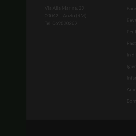
Via Alla Marina, 29
Banc
00042 – Anzio (RM)
Bev
Tel: 069820269
Per 
Past
In d
Igie
Infa
Anim
Bom