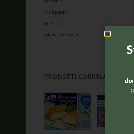
Bevande
In dispensa
Per la Casa
Igiene Personale
S
PRODOTTI CORRELATI
dom
g