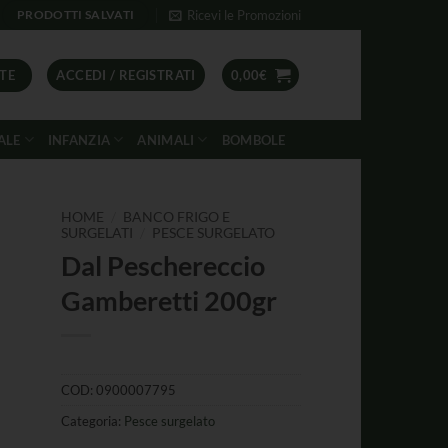
Ricevi le Promozioni
PRODOTTI SALVATI
TE
ACCEDI / REGISTRATI
0,00
€
ALE
INFANZIA
ANIMALI
BOMBOLE
/
HOME
BANCO FRIGO E
/
SURGELATI
PESCE SURGELATO
Dal Peschereccio
Gamberetti 200gr
COD:
0900007795
Categoria:
Pesce surgelato