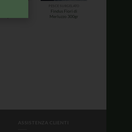
ESCE SURGELATO
PESCE SURGELATO
l Peschereccio
Findus Fiori di
sto per Risotto
Merluzzo 300gr
ASSISTENZA CLIENTI