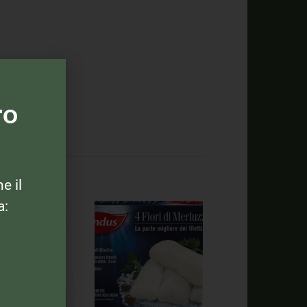
ro
ne il
a: