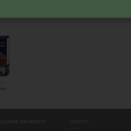
TO
PESCE SURGELATO
PESCE SURGELATO
P
Mare
Findus Fiori di
Da
Findus Fiori di Orata
Branzino
Mi
TO
onno
TEGORIE PRODOTTI
UTILITY