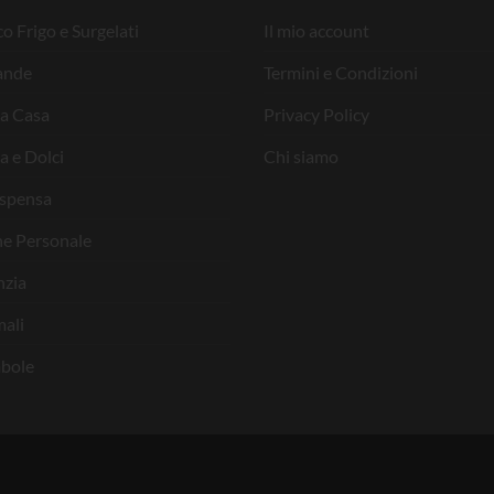
o Frigo e Surgelati
Il mio account
ande
Termini e Condizioni
la Casa
Privacy Policy
a e Dolci
Chi siamo
ispensa
ne Personale
nzia
ali
bole