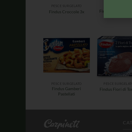
PESCE SURGELATO
PESCE SURGELA
Findus Frutti di 
Findus Croccole 3x
Misto Bianco
PESCE SURGELATO
PESCE SURGELA
Findus Gamberi
Findus Fiori di T
Pastellati
CA