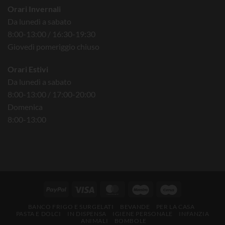
Orari Invernali
Da lunedì a sabato
8:00-13:00 / 16:30-19:30
Giovedì pomeriggio chiuso
Orari Estivi
Da lunedì a sabato
8:00-13:00 / 17:00-20:00
Domenica
8:00-13:00
BANCO FRIGO E SURGELATI
BEVANDE
PER LA CASA
PASTA E DOLCI
IN DISPENSA
IGIENE PERSONALE
INFANZIA
ANIMALI
BOMBOLE