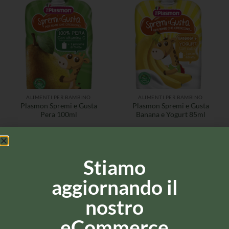
ALIMENTI PER BAMBINO
ALIMENTI PER BAMBINO
Plasmon Spremi e Gusta
Plasmon Spremi e Gusta
Pera 100ml
Banana e Yogurt 85ml
Stiamo
aggiornando il
nostro
eCommerce