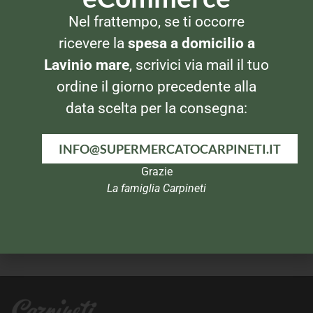
Nel frattempo, se ti occorre
ALIMENTI PER BAMBINO
ALIMENTI PER BAMBINO
ricevere la
spesa a domicilio a
Mio Merenda Latte Cacao
Plasmon Tisana al finocchio
Lavinio mare
, scrivici via mail il tuo
ordine il giorno precedente alla
data scelta per la consegna:
INFO@SUPERMERCATOCARPINETI.IT
Grazie
La famiglia Carpineti
ALIMENTI PER BAMBINO
ALIMENTI PER BAMBINO
Plasmon Biscotti 720gr
Plasmon Formaggino