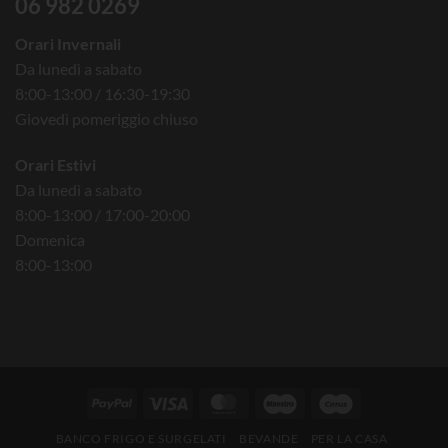
06 982 0269
Orari Invernali
Da lunedì a sabato
8:00-13:00 / 16:30-19:30
Giovedì pomeriggio chiuso
Orari Estivi
Da lunedì a sabato
8:00-13:00 / 17:00-20:00
Domenica
8:00-13:00
BANCO FRIGO E SURGELATI
BEVANDE
PER LA CASA