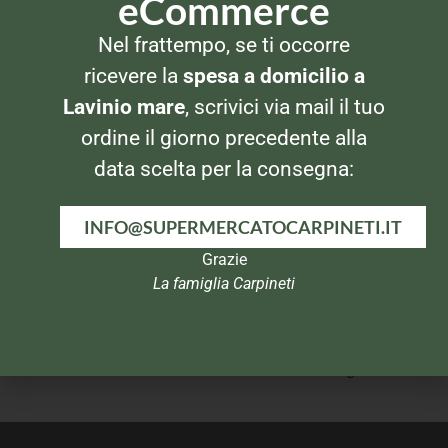
eCommerce
ALIMENTI PER BAMBINO
ALIMENTI PER BAMBINO
Nel frattempo, se ti occorre
Biscotti Plasmon Biberon
Mio Frutta Grattugiata Mela
450gr
ricevere la
spesa a domicilio a
Lavinio mare
, scrivici via mail il tuo
ordine il giorno precedente alla
data scelta per la consegna:
INFO@SUPERMERCATOCARPINETI.IT
Grazie
La famiglia Carpineti
ALIMENTI PER BAMBINO
ALIMENTI PER BAMBINO
Plasmon Spremi e Gusta
Plasmon Yogurt alla banana
Pera 100ml
2x120gr