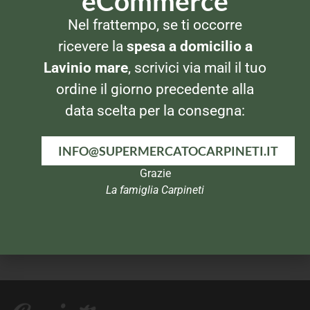
eCommerce
Nel frattempo, se ti occorre
ALIMENTI PER BAMBINO
ALIMENTI PER BAMBINO
Plasmon Spremi e Gusta
Mio Frutta Grattugiata Mela
ricevere la
spesa a domicilio a
Mista 100ml
e Pera
Lavinio mare
, scrivici via mail il tuo
ordine il giorno precedente alla
data scelta per la consegna:
INFO@SUPERMERCATOCARPINETI.IT
Grazie
La famiglia Carpineti
ALIMENTI PER BAMBINO
ALIMENTI PER BAMBINO
Mio Frutta e Yogurt
Plasmon Tisana al finocchio