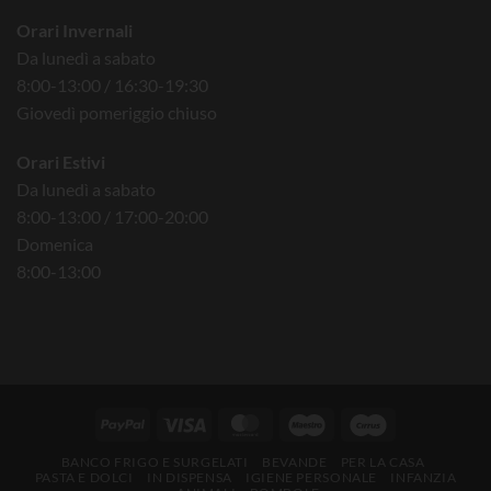
Orari Invernali
Da lunedì a sabato
8:00-13:00 / 16:30-19:30
Giovedì pomeriggio chiuso
Orari Estivi
Da lunedì a sabato
8:00-13:00 / 17:00-20:00
Domenica
8:00-13:00
BANCO FRIGO E SURGELATI
BEVANDE
PER LA CASA
PASTA E DOLCI
IN DISPENSA
IGIENE PERSONALE
INFANZIA