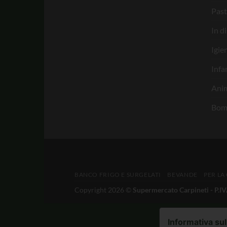
Past
In d
Igie
Infa
Anim
Bom
BANCO FRIGO E SURGELATI
BEVANDE
PER LA
Copyright 2026 ©
Supermercato Carpineti - P.
Informativa sul