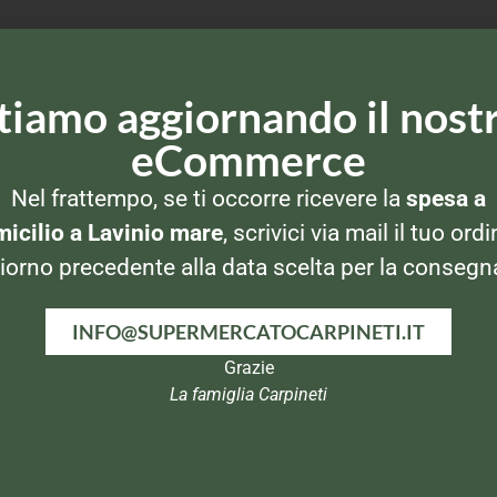
tiamo aggiornando il nost
eCommerce
Nel frattempo, se ti occorre ricevere la
spesa a
icilio a Lavinio mare
, scrivici via mail il tuo ordi
iorno precedente alla data scelta per la consegn
I
OMOGENEIZZATI
OMOGENEIZZATI
O
INFO@SUPERMERCATOCARPINETI.IT
Nipiol
Nipiol
o
Omogeneizzato alla
Omogeneizzato
Omo
Grazie
r
frutta Mela
Prosciutto 2x80gr
La famiglia Carpineti