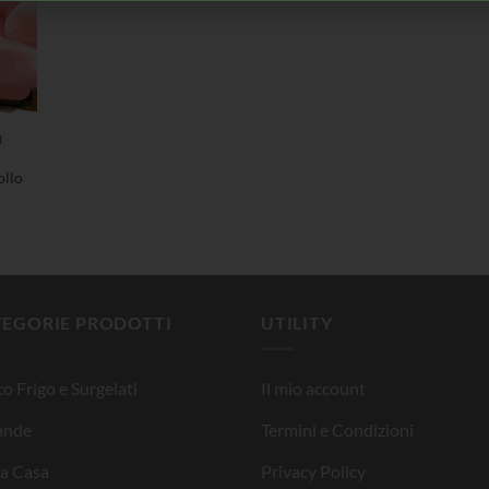
I
ollo
TEGORIE PRODOTTI
UTILITY
o Frigo e Surgelati
Il mio account
ande
Termini e Condizioni
la Casa
Privacy Policy