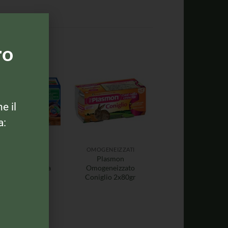
ro
ne il
a:
MOGENEIZZATI
OMOGENEIZZATI
Mellin
Plasmon
geneizzato alla
Omogeneizzato
frutta 2x100gr
Coniglio 2x80gr