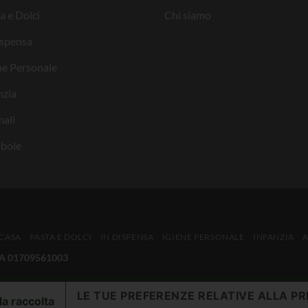
a e Dolci
Chi siamo
ispensa
ne Personale
nzia
ali
bole
 CASA
PASTA E DOLCI
IN DISPENSA
IGIENE PERSONALE
INFANZIA
IVA 01709561003
LE TUE PREFERENZE RELATIVE ALLA PR
la raccolta