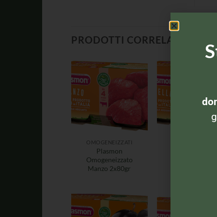
PRODOTTI CORRELATI
S
dom
g
OMOGENEIZZATI
OMOGENEIZZAT
Plasmon
Plasmon
Omogeneizzato
Omogeneizzat
Manzo 2x80gr
Agnello 2x80g