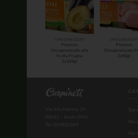
OMOGENEIZZATI
OMOGENEIZZAT
Plasmon
Plasmon
Omogeneizzato alla
Omogeneizzato P
frutta Prugna
2x80gr
2x104gr
CA
Via Alla Marina, 29
Banc
00042 – Anzio (RM)
Bev
Tel: 069820269
Per 