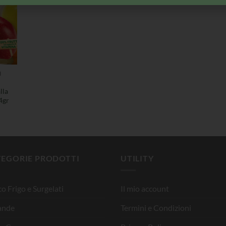
I
lla
4gr
TEGORIE PRODOTTI
UTILITY
o Frigo e Surgelati
Il mio account
ande
Termini e Condizioni