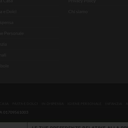
la Casa
Privacy Policy
a e Dolci
Chi siamo
ispensa
ne Personale
nzia
ali
bole
 CASA
PASTA E DOLCI
IN DISPENSA
IGIENE PERSONALE
INFANZIA
IVA 01709561003