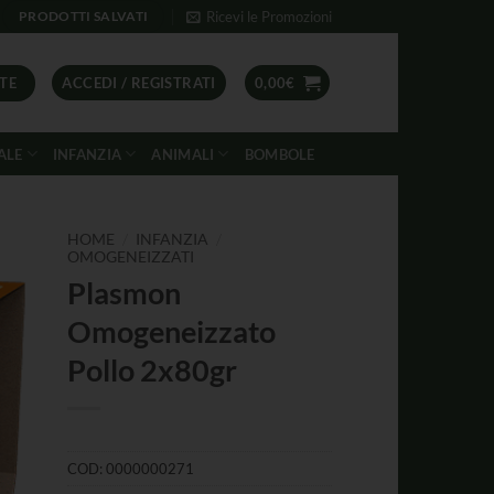
Ricevi le Promozioni
PRODOTTI SALVATI
TE
ACCEDI / REGISTRATI
0,00
€
ALE
INFANZIA
ANIMALI
BOMBOLE
/
/
HOME
INFANZIA
OMOGENEIZZATI
Plasmon
Omogeneizzato
Pollo 2x80gr
COD:
0000000271