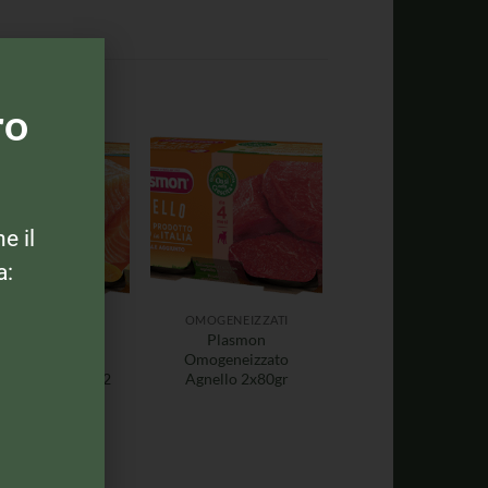
ro
ne il
a:
MOGENEIZZATI
OMOGENEIZZATI
Plasmon
Plasmon
ogeneizzato di
Omogeneizzato
ce – Salmone – 2
Agnello 2x80gr
vasetti