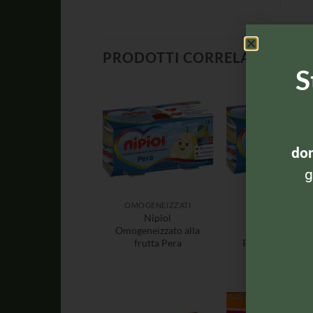
PRODOTTI CORRELATI
S
dom
g
OMOGENEIZZATI
OMOGENEIZZAT
Nipiol
Nipiol
Omogeneizzato alla
Omogeneizzat
frutta Pera
Prosciutto 2x80