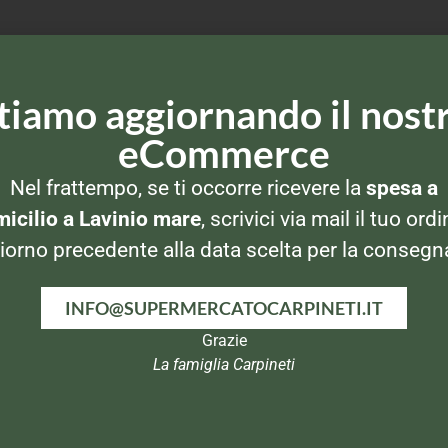
tiamo aggiornando il nost
eCommerce
Nel frattempo, se ti occorre ricevere la
spesa a
icilio a Lavinio mare
, scrivici via mail il tuo ordi
iorno precedente alla data scelta per la consegn
I
OMOGENEIZZATI
OMOGENEIZZATI
O
INFO@SUPERMERCATOCARPINETI.IT
Plasmon
Nipiol
o
Omogeneizzato
Omogeneizzato Pollo
Om
Grazie
gr
Manzo 2x80gr
2x80gr
Pes
La famiglia Carpineti