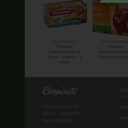
OMOGENEIZZATI
OMOGENEIZZAT
Plasmon
Plasmon
Omogeneizzato di
Omogeneizzato a
Pesce – Nasello – 2
frutta Mela 2x10
vasetti
CA
Via Alla Marina, 29
Banc
00042 – Anzio (RM)
Bev
Tel: 069820269