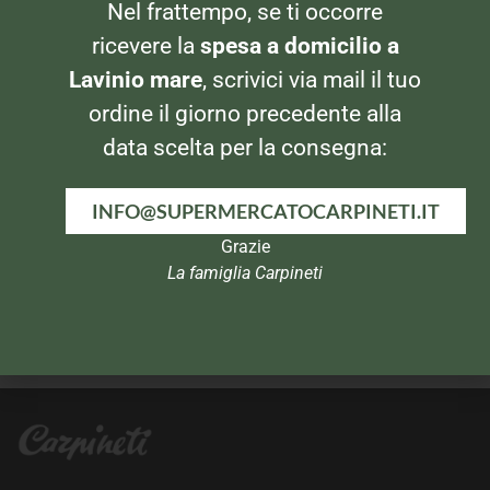
Mela 2x104gr
Nel frattempo, se ti occorre
ricevere la
spesa a domicilio a
Lavinio mare
, scrivici via mail il tuo
ordine il giorno precedente alla
data scelta per la consegna:
INFO@SUPERMERCATOCARPINETI.IT
Grazie
La famiglia Carpineti
OMOGENEIZZATI
OMOGENEIZZATI
Nipiol Omogeneizzato alla
Plasmon Omogeneizzato di
frutta Pera
Pesce – Salmone – 2 vasetti