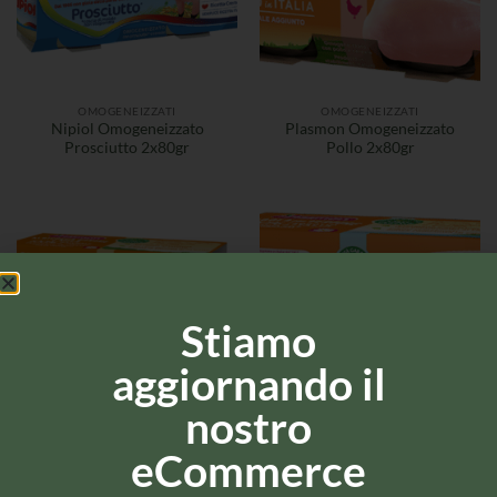
OMOGENEIZZATI
OMOGENEIZZATI
Nipiol Omogeneizzato
Plasmon Omogeneizzato
Prosciutto 2x80gr
Pollo 2x80gr
Stiamo
aggiornando il
nostro
OMOGENEIZZATI
OMOGENEIZZATI
eCommerce
Plasmon Omogeneizzato alla
Plasmon Omogeneizzato di
frutta Albicocca-Banana-
Pesce – Spigola – 2 vasetti