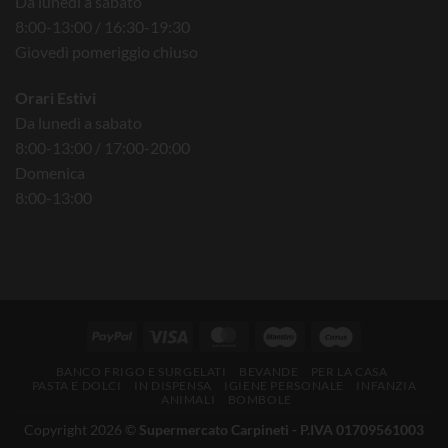
Da lunedì a sabato
8:00-13:00 / 16:30-19:30
Giovedì pomeriggio chiuso
Orari Estivi
Da lunedì a sabato
8:00-13:00 / 17:00-20:00
Domenica
8:00-13:00
BANCO FRIGO E SURGELATI
BEVANDE
PER LA CASA
PASTA E DOLCI
IN DISPENSA
IGIENE PERSONALE
INFANZIA
ANIMALI
BOMBOLE
Copyright 2026 ©
Supermercato Carpineti - P.IVA 01709561003