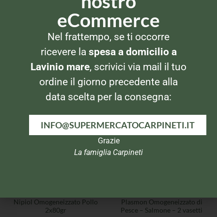
nostro
eCommerce
Nel frattempo, se ti occorre
OMOGENEIZZATI
OMOGENEIZZATI
Plasmon Omogeneizzato alla
Plasmon Omogeneizzato
ricevere la
spesa a domicilio a
frutta Albicocca-Banana-
Manzo 2x80gr
Mela 2x104gr
Lavinio mare
, scrivici via mail il tuo
ordine il giorno precedente alla
data scelta per la consegna:
INFO@SUPERMERCATOCARPINETI.IT
Grazie
La famiglia Carpineti
OMOGENEIZZATI
OMOGENEIZZATI
Nipiol Omogeneizzato Pollo
Plasmon Omogeneizzato di
2x80gr
Pesce – Salmone – 2 vasetti