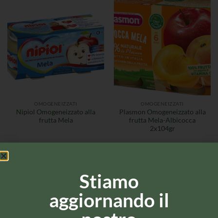
OMOGENEIZZATI
OMOGENEIZZATI
Nipiol Omogeneizzato alla
Plasmon Omogeneizzato alla
frutta Mela
frutta Mela-Albicocca
2x104gr
Stiamo
aggiornando il