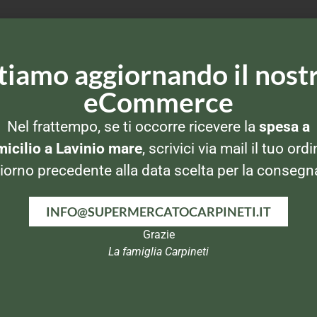
tiamo aggiornando il nost
eCommerce
Nel frattempo, se ti occorre ricevere la
spesa a
icilio a Lavinio mare
, scrivici via mail il tuo ordi
iorno precedente alla data scelta per la consegn
I
OMOGENEIZZATI
OMOGENEIZZATI
O
INFO@SUPERMERCATOCARPINETI.IT
Nipiol
Plasmon
ollo
Omogeneizzato alla
Omogeneizzato di
Omo
Grazie
frutta Pera
Pesce – Spigola – 2
La famiglia Carpineti
vasetti