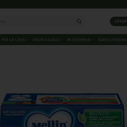
OFFER
PER LA CASA
PASTA E DOLCI
IN DISPENSA
IGIENE PERSON