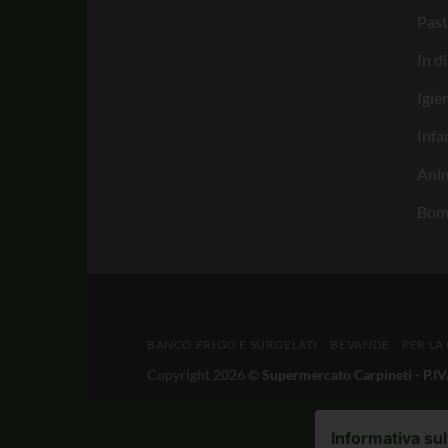
Past
In d
Igie
Infa
Anim
Bom
BANCO FRIGO E SURGELATI
BEVANDE
PER LA
Copyright 2026 ©
Supermercato Carpineti - P.
Informativa sul