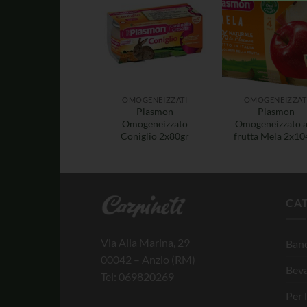
OMOGENEIZZATI
OMOGENEIZZAT
Plasmon
Plasmon
Omogeneizzato
Omogeneizzato a
Coniglio 2x80gr
frutta Mela 2x10
CA
Via Alla Marina, 29
Banc
00042 – Anzio (RM)
Bev
Tel: 069820269
Per 