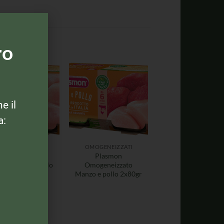
ro
ne il
a:
MOGENEIZZATI
OMOGENEIZZATI
Plasmon
Plasmon
geneizzato Pollo
Omogeneizzato
2x80gr
Manzo e pollo 2x80gr