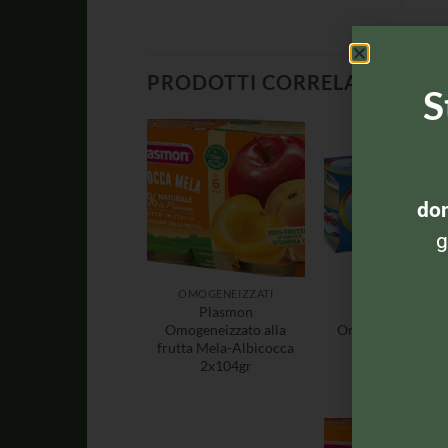
PRODOTTI CORRELATI
S
dom
g
OMOGENEIZZATI
OMOGENEIZZAT
Plasmon
Nipiol
Omogeneizzato alla
Omogeneizzato P
frutta Mela-Albicocca
2x80gr
2x104gr