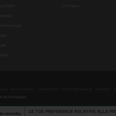
a e Dolci
Chi siamo
ispensa
ne Personale
nzia
ali
bole
 CASA
PASTA E DOLCI
IN DISPENSA
IGIENE PERSONALE
INFANZIA
IVA 01709561003
LE TUE PREFERENZE RELATIVE ALLA PR
la raccolta