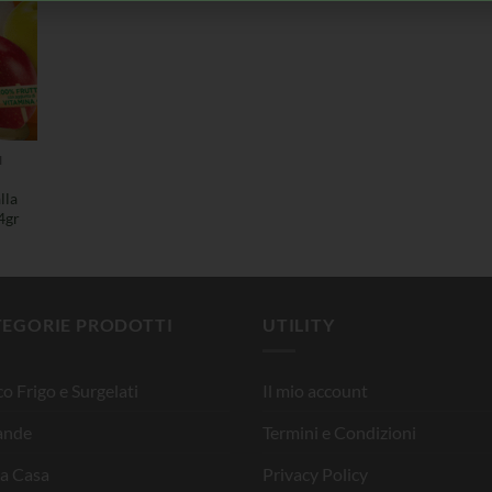
I
lla
4gr
TEGORIE PRODOTTI
UTILITY
o Frigo e Surgelati
Il mio account
ande
Termini e Condizioni
la Casa
Privacy Policy