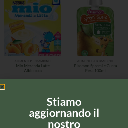
ALIMENTI PER BAMBINO
ALIMENTI PER BAMBINO
Mio Merenda Latte
Plasmon Spremi e Gusta
Albicocca
Pera 100ml
Stiamo
aggiornando il
nostro