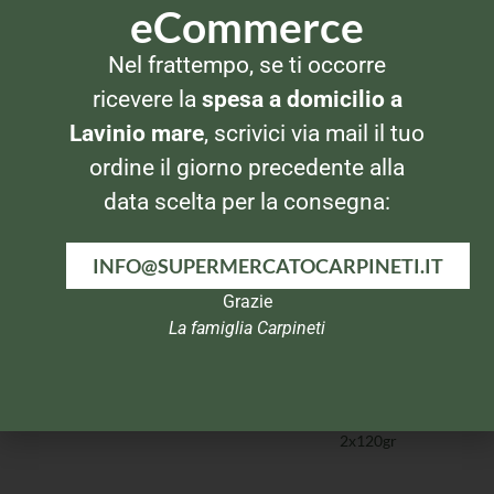
eCommerce
Nel frattempo, se ti occorre
ALIMENTI PER BAMBINO
ALIMENTI PER BAMBINO
Nestlè Mio Olio Extra
Mio Merenda Latte Cacao
ricevere la
spesa a domicilio a
vergine d’oliva Vitaminizzato
Lavinio mare
, scrivici via mail il tuo
ordine il giorno precedente alla
data scelta per la consegna:
INFO@SUPERMERCATOCARPINETI.IT
Grazie
La famiglia Carpineti
ALIMENTI PER BAMBINO
ALIMENTI PER BAMBINO
Plasmon Yogurt alla banana
Plasmon Tisana al finocchio
2x120gr